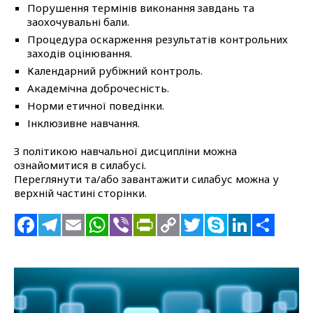
Порушення термінів виконання завдань та
заохочувальні бали.
Процедура оскарження результатів контрольних
заходів оцінювання.
Календарний рубіжний контроль.
Академічна доброчесність.
Норми етичної поведінки.
Інклюзивне навчання.
З політикою навчальної дисципліни можна
ознайомитися в силабусі.
Переглянути та/або завантажити силабус можна у
верхній частині сторінки.
Facebook
Telegram
Email
WhatsApp
Viber
PrintFriendly
Copy
Twitter
Skype
Linke
Под
Link