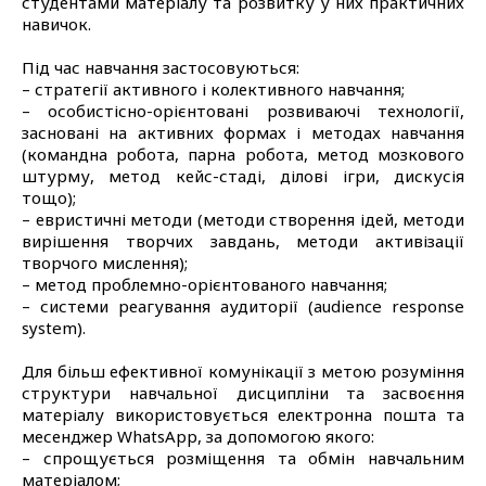
студентами матеріалу та розвитку у них практичних
навичок.
Під час навчання застосовуються:
– стратегії активного і колективного навчання;
– особистісно-орієнтовані розвиваючі технології,
засновані на активних формах і методах навчання
(командна робота, парна робота, метод мозкового
штурму, метод кейс-стаді, ділові ігри, дискусія
тощо);
– евристичні методи (методи створення ідей, методи
вирішення творчих завдань, методи активізації
творчого мислення);
– метод проблемно-орієнтованого навчання;
– системи реагування аудиторії (audience response
system).
Для більш ефективної комунікації з метою розуміння
структури навчальної дисципліни та засвоєння
матеріалу використовується електронна пошта та
месенджер WhatsApp, за допомогою якого:
– спрощується розміщення та обмін навчальним
матеріалом;