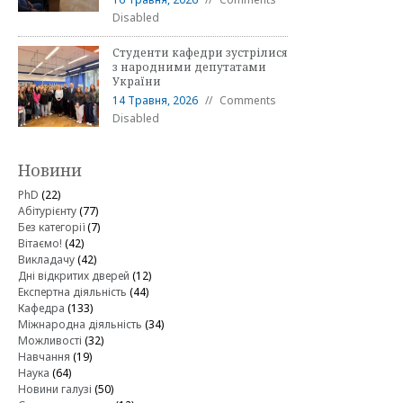
Disabled
Студенти кафедри зустрілися
з народними депутатами
України
14 Травня, 2026
Comments
Disabled
Новини
PhD
(22)
Абітурієнту
(77)
Без категорії
(7)
Вітаємо!
(42)
Викладачу
(42)
Дні відкритих дверей
(12)
Експертна діяльність
(44)
Кафедра
(133)
Міжнародна діяльність
(34)
Можливості
(32)
Навчання
(19)
Наука
(64)
Новини галузі
(50)