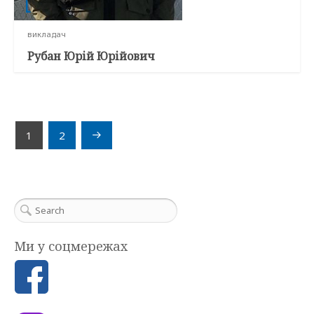
викладач
Рубан Юрій Юрійович
Навігація
1
2
записів
Ми у соцмережах