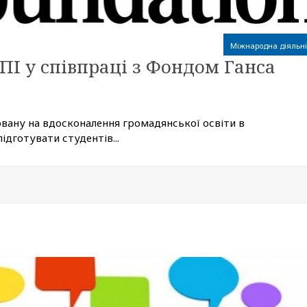
Міжнародна діяльні
І у співпраці з Фондом Ганса
овану на вдосконалення громадянської освіти в
дготувати студентів...