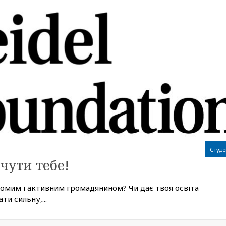
Студе
чути тебе!
домим і активним громадянином? Чи дає твоя освіта
ти сильну,...