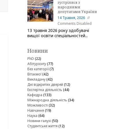
зустрілися з
народними
депутатами України
14 Травня, 2026
Comments Disabled
13 травня 2026 року здобувачі
вищої освіти спеціальностей...
Новини
PhD
(22)
Абітурієнту
(77)
Без категорії
(7)
Вітаємо!
(42)
Викладачу
(42)
Дні відкритих дверей
(12)
Експертна діяльність
(44)
Кафедра
(133)
Міжнародна діяльність
(34)
Можливості
(32)
Навчання
(19)
Наука
(64)
Новини галузі
(50)
Студентське життя
(12)