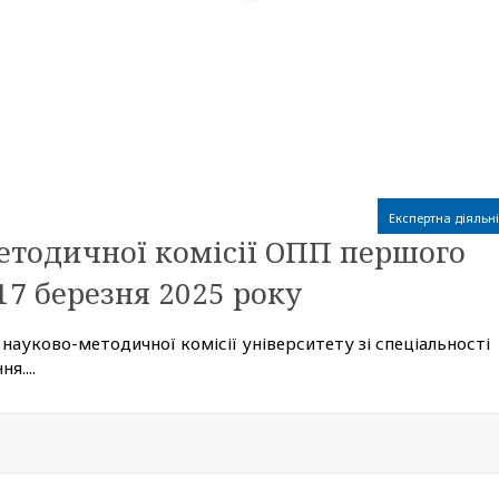
Експертна діяльні
етодичної комісії ОПП першого
17 березня 2025 року
 науково-методичної комісії університету зі спеціальності
я....