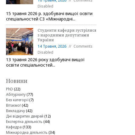
16 Травня, 2026
Comments
Disabled
15 травня 2026 р. здобувачі вищої освіти
спеціальностей C3 «Міжнародні...
Студенти кафедри зустрілися
з народними депутатами
України
14 Травня, 2026
Comments
Disabled
13 травня 2026 року здобувачі вищої
освіти спеціальностей...
Новини
PhD
(22)
Абітурієнту
(77)
Без категорії
(7)
Вітаємо!
(42)
Викладачу
(42)
Дні відкритих дверей
(12)
Експертна діяльність
(44)
Кафедра
(133)
Міжнародна діяльність
(34)