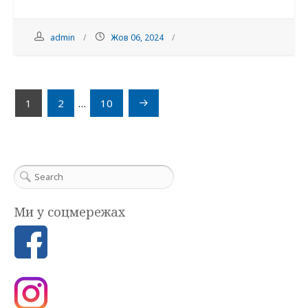
admin
Жов 06, 2024
Навігація
1
2
…
10
записів
Ми у соцмережах