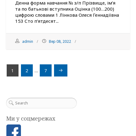
Денна форма навчання № з/п Прізвище, ім’я
та по батькові вступника Оцінка (100…200)
цифрою словами 1 Лінкова Олеся Геннадіївна
153 Сто п’ятдесят...
admin
Вер 08, 2022
Навігація
1
2
…
7
записів
Ми у соцмережах