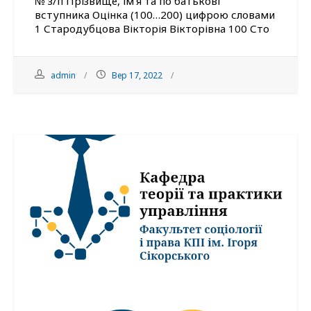
№ з/п Прізвище, ім’я та по батькові
вступника Оцінка (100…200) цифрою словами
1 Стародубцова Вікторія Вікторівна 100 Сто
admin
Вер 17, 2022