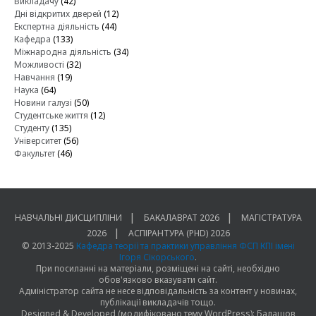
Викладачу
(42)
Дні відкритих дверей
(12)
Експертна діяльність
(44)
Кафедра
(133)
Міжнародна діяльність
(34)
Можливості
(32)
Навчання
(19)
Наука
(64)
Новини галузі
(50)
Студентське життя
(12)
Студенту
(135)
Університет
(56)
Факультет
(46)
НАВЧАЛЬНІ ДИСЦИПЛІНИ
БАКАЛАВРАТ 2026
МАГІСТРАТУРА
2026
АСПІРАНТУРА (PHD) 2026
© 2013-2025
Кафедра теорії та практики управління ФСП КПІ імені
Ігоря Сікорського
.
При посиланні на матеріали, розміщені на сайті, необхідно
обов'язково вказувати сайт.
Адміністратор сайта не несе відповідальність за контент у новинах,
публікації викладачів тощо.
Designed & Developed (модифіковано тему WordPress): Балашов