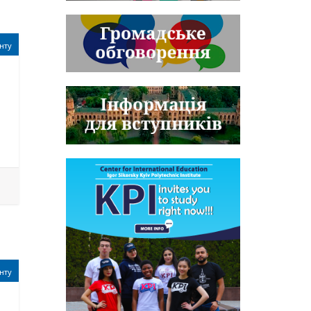
нту
нту