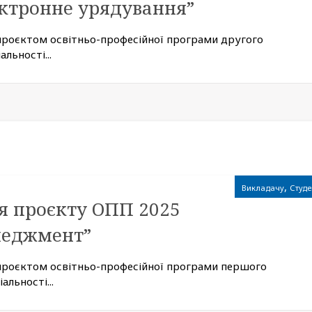
ектронне урядування”
проєктом освітньо-професійної програми другого
льності...
,
Викладачу
Студе
я проєкту ОПП 2025
неджмент”
 проєктом освітньо-професійної програми першого
альності...