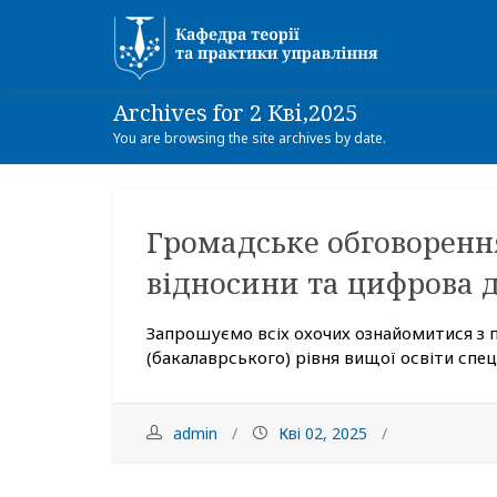
Archives for 2 Кві,2025
You are browsing the site archives by date.
Громадське обговоренн
відносини та цифрова 
Запрошуємо всіх охочих ознайомитися з
(бакалаврського) рівня вищої освіти спеці
admin
Кві 02, 2025