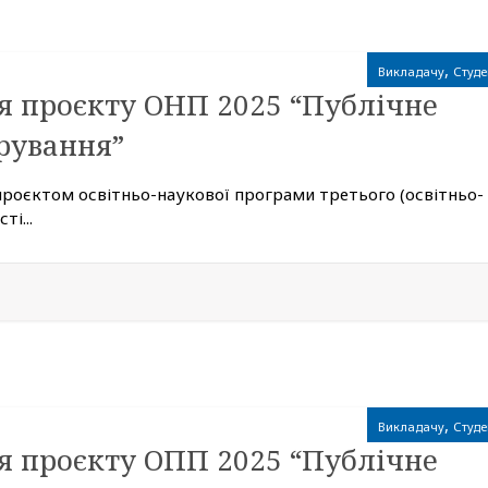
,
Викладачу
Студе
я проєкту ОНП 2025 “Публічне
рування”
проєктом освітньо-наукової програми третього (освітньо-
і...
,
Викладачу
Студе
я проєкту ОПП 2025 “Публічне