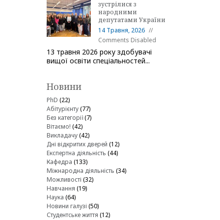
зустрілися з
народними
депутатами України
14 Травня, 2026
Comments Disabled
13 травня 2026 року здобувачі
вищої освіти спеціальностей...
Новини
PhD
(22)
Абітурієнту
(77)
Без категорії
(7)
Вітаємо!
(42)
Викладачу
(42)
Дні відкритих дверей
(12)
Експертна діяльність
(44)
Кафедра
(133)
Міжнародна діяльність
(34)
Можливості
(32)
Навчання
(19)
Наука
(64)
Новини галузі
(50)
Студентське життя
(12)