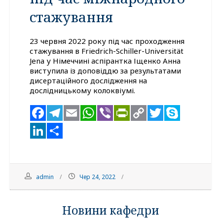
стажування
23 червня 2022 року під час проходження
стажування в Friedrich-Schiller-Universität
Jena у Німеччині аспірантка Іщенко Анна
виступила із доповіддю за результатами
дисертаційного дослідження на
дослідницькому колоквіумі.
Facebook
Telegram
Email
WhatsApp
Viber
PrintFriendl
Copy
Twitter
Skyp
Link
LinkedIn
Поділитися
admin
Чер 24, 2022
Новини кафедри