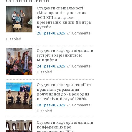
Останні новини
Студенти спеціальності
«Міжнародні відносини»
ФСП КПІ відвідали
презентацію книги Дмитра
Кулеби
26 Травня, 2026
Comments
Disabled
Студенти кафедри відвідали
зустріч з керівництвом
Мінцифри
24 Травня, 2026
Comments
Disabled
Студенти кафедри теорії та
практики управління
долучилися до «Промодня
на публічній службі 2026»
18 Травня, 2026
Comments
Disabled
Студенти кафедри відвідали
конференцію про
використання ШІ в