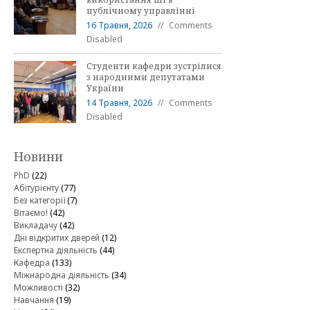
публічному управлінні
16 Травня, 2026
Comments
Disabled
Студенти кафедри зустрілися
з народними депутатами
України
14 Травня, 2026
Comments
Disabled
Новини
PhD
(22)
Абітурієнту
(77)
Без категорії
(7)
Вітаємо!
(42)
Викладачу
(42)
Дні відкритих дверей
(12)
Експертна діяльність
(44)
Кафедра
(133)
Міжнародна діяльність
(34)
Можливості
(32)
Навчання
(19)