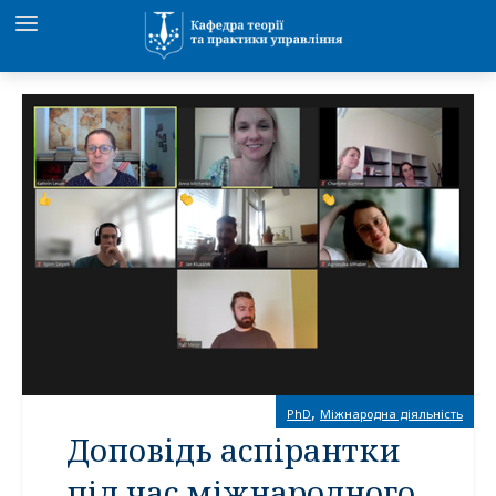
,
PhD
Міжнародна діяльність
Доповідь аспірантки
під час міжнародного