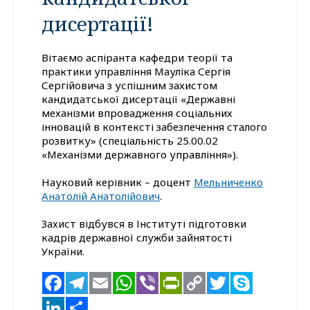
дисертації!
Вітаємо аспіранта кафедри теорії та
практики управління Мауліка Сергія
Сергійовича з успішним захистом
кандидатської дисертації «Державні
механізми впровадження соціальних
інновацій в контексті забезпечення сталого
розвитку» (спеціальність 25.00.02
«Механізми державного управління»).
Науковий керівник – доцент
Мельниченко
Анатолій Анатолійович
.
Захист відбувся в Інституті підготовки
кадрів державної служби зайнятості
України.
Facebook
Telegram
Email
WhatsApp
Viber
PrintFriendl
Copy
Twitter
Skyp
Link
LinkedIn
Поділитися