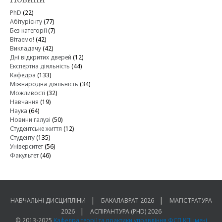
PhD
(22)
Абітурієнту
(77)
Без категорії
(7)
Вітаємо!
(42)
Викладачу
(42)
Дні відкритих дверей
(12)
Експертна діяльність
(44)
Кафедра
(133)
Міжнародна діяльність
(34)
Можливості
(32)
Навчання
(19)
Наука
(64)
Новини галузі
(50)
Студентське життя
(12)
Студенту
(135)
Університет
(56)
Факультет
(46)
НАВЧАЛЬНІ ДИСЦИПЛІНИ
БАКАЛАВРАТ 2026
МАГІСТРАТУРА
2026
АСПІРАНТУРА (PHD) 2026
© 2013-2025
Кафедра теорії та практики управління ФСП КПІ імені