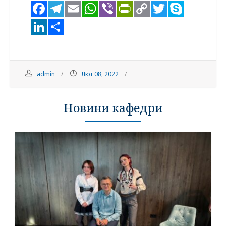
Facebook
Telegram
Email
WhatsApp
Viber
PrintFriendl
Copy
Twitter
Skyp
Link
LinkedIn
Поділитися
admin
Лют 08, 2022
Новини кафедри