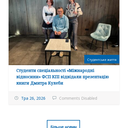
Студентське життя
Студенти спеціальності «Міжнародні
відносини» ФСП КПІ відвідали презентацію
книги Дмитра Кулеби
Тра 26, 2026
Comments Disabled
Більше новин