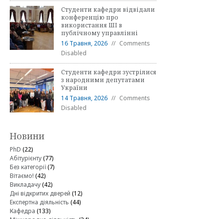
Студенти кафедри відвідали
конференцію про
використання ШІ в
публічному управлінні
16 Травня, 2026
Comments
Disabled
Студенти кафедри зустрілися
з народними депутатами
України
14 Травня, 2026
Comments
Disabled
Новини
PhD
(22)
Абітурієнту
(77)
Без категорії
(7)
Вітаємо!
(42)
Викладачу
(42)
Дні відкритих дверей
(12)
Експертна діяльність
(44)
Кафедра
(133)