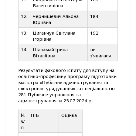
Валентинівна
12.
Чернишевич Альона
184
Юріївна
13.
Циганчук Світлана
192
Ігорівна
14.
Шаламай Ірина
не
Віталіївна
з’явилася
Результати фахового іспиту для вступу на
освітньо-професійну програму підготовки
магістра «Публічне адміністрування та
електронне урядування» за спеціальністю
281 Публічне управління та
адміністрування за 25.07.2024 р.
№
ПІБ
Оцінка
з/
п