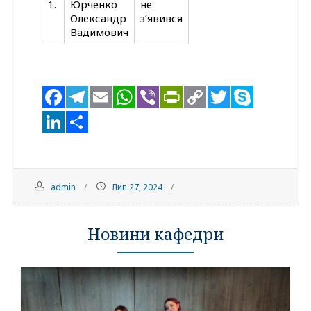
1.
Юрченко
не
Олександр
з’явився
Вадимович
Facebook
Telegram
Email
WhatsApp
Viber
PrintFriendl
Copy
Twitter
Skyp
Link
LinkedIn
Поділитися
admin
Лип 27, 2024
Новини кафедри