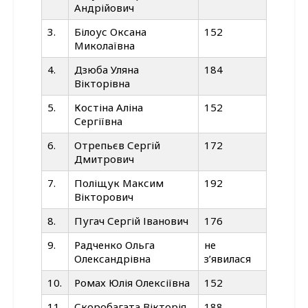
Андрійович
3.
Білоус Оксана
152
Миколаївна
4.
Дзюба Уляна
184
Вікторівна
5.
Костіна Аліна
152
Сергіївна
6.
Отрепьєв Сергій
172
Дмитрович
7.
Поліщук Максим
192
Вікторович
8.
Пугач Сергій Іванович
176
9.
Радченко Ольга
не
Олександрівна
з’явилася
10.
Ромах Юлія Олексіївна
152
11.
Скоробагата Вікторія
188