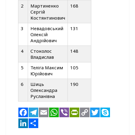
2
Мартиненко
168
Сергій
Костянтинович
3
Невадовський
131
Олексій
Андрійович
4
Стоколос
148
Владислав
5
Теліга Максим
105
Юрійович
6
Шиць
190
Олександра
Русланівна
Facebook
Telegram
Email
WhatsApp
Viber
PrintFriendl
Copy
Twitter
Skyp
Link
LinkedIn
Поділитися