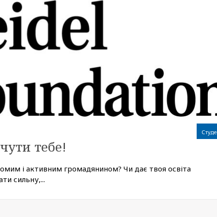
Студе
чути тебе!
домим і активним громадянином? Чи дає твоя освіта
ти сильну,...