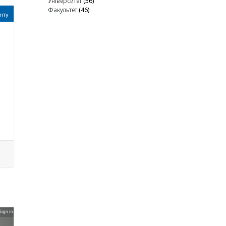
Університет
(56)
Факультет
(46)
нту