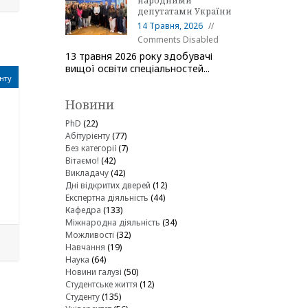
народними
депутатами України
14 Травня, 2026
Comments Disabled
13 травня 2026 року здобувачі
вищої освіти спеціальностей...
нту
Новини
PhD
(22)
Абітурієнту
(77)
Без категорії
(7)
Вітаємо!
(42)
Викладачу
(42)
Дні відкритих дверей
(12)
Експертна діяльність
(44)
Кафедра
(133)
Міжнародна діяльність
(34)
Можливості
(32)
Навчання
(19)
Наука
(64)
Новини галузі
(50)
Студентське життя
(12)
Студенту
(135)