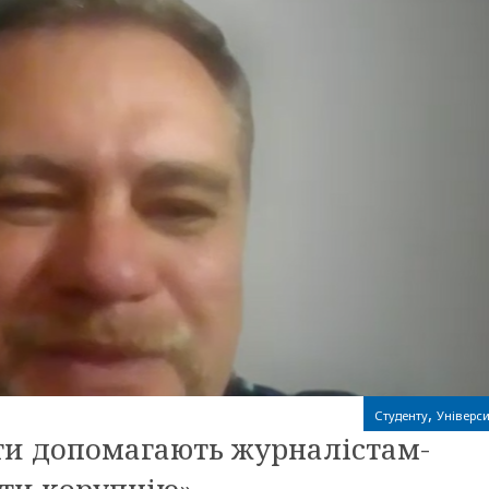
,
Студенту
Універси
нти допомагають журналістам-