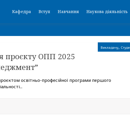
Кафедра
Вступ
Навчання
Наукова діяльність
,
Викладачу
Студе
я проєкту ОПП 2025
неджмент”
 проєктом освітньо-професійної програми першого
альності...