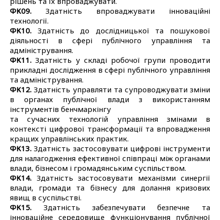
рішень та їх впроваджувати.
ФК09.
Здатність впроваджувати інноваційні
технології.
ФК10.
Здатність до дослідницької та пошукової
діяльності в сфері публічного управління та
адміністрування.
ФК11.
Здатність у складі робочої групи проводити
прикладні дослідження в сфері публічного управління
та адміністрування.
ФК12.
Здатність управляти та супроводжувати зміни
в органах публічної влади з використанням
інструментів бенчмаркінгу
та сучасних технологій управління змінами в
контексті цифрової трансформації та впровадження
кращих управлінських практик.
ФК13.
Здатність застосовувати цифрові інструменти
для налагодження ефективної співпраці між органами
влади, бізнесом і громадянським суспільством.
ФК14.
Здатність застосовувати механізми синергії
влади, громади та бізнесу для долання кризових
явищ в суспільстві.
ФК15.
Здатність забезпечувати безпечне та
інноваційне середовище функціонування публічної