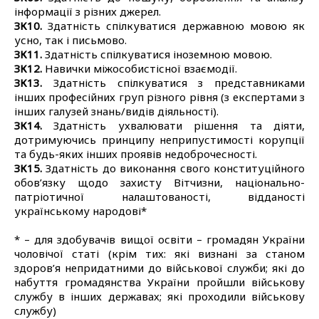
інформації з різних джерел.
ЗК10.
Здатність спілкуватися державною мовою як
усно, так і письмово.
ЗК11.
Здатність спілкуватися іноземною мовою.
ЗК12.
Навички міжособистісної взаємодії.
ЗК13.
Здатність спілкуватися з представниками
інших професійних груп різного рівня (з експертами з
інших галузей знань/видів діяльності).
ЗК14.
Здатність ухвалювати рішення та діяти,
дотримуючись принципу неприпустимості корупції
та будь-яких інших проявів недоброчесності.
ЗК15.
Здатність до виконання свого конституційного
обов’язку щодо захисту Вітчизни, національно-
патріотичної налаштованості, відданості
українському народові*
* – для здобувачів вищої освіти – громадян України
чоловічої статі (крім тих: які визнані за станом
здоров’я непридатними до військової служби; які до
набуття громадянства України пройшли військову
службу в інших державах; які проходили військову
службу)