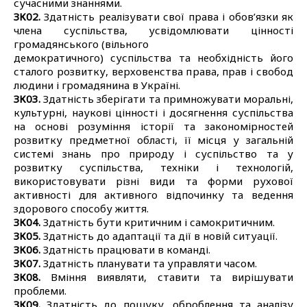
сучасними знаннями.
ЗК02.
Здатність реалізувати свої права і обов’язки як
члена суспільства, усвідомлювати цінності
громадянського (вільного
демократичного) суспільства та необхідність його
сталого розвитку, верховенства права, прав і свобод
людини і громадянина в Україні.
ЗК03.
Здатність зберігати та примножувати моральні,
культурні, наукові цінності і досягнення суспільства
на основі розуміння історії та закономірностей
розвитку предметної області, її місця у загальній
системі знань про природу і суспільство та у
розвитку суспільства, техніки і технологій,
використовувати різні види та форми рухової
активності для активного відпочинку та ведення
здорового способу життя.
ЗК04.
Здатність бути критичним і самокритичним.
ЗК05.
Здатність до адаптації та дії в новій ситуації.
ЗК06.
Здатність працювати в команді.
ЗК07.
Здатність планувати та управляти часом.
ЗК08.
Вміння виявляти, ставити та вирішувати
проблеми.
ЗК09.
Здатність до пошуку, оброблення та аналізу