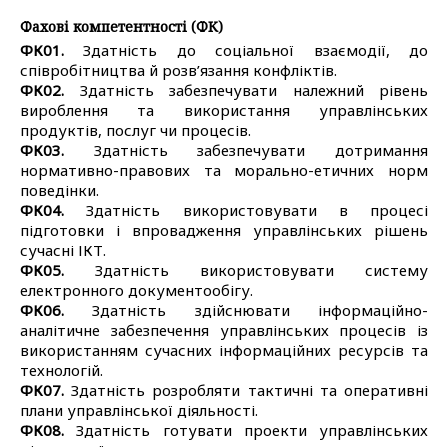
Фахові компетентності (ФК)
ФК01.
Здатність до соціальної взаємодії, до
співробітництва й розв’язання конфліктів.
ФК02.
Здатність забезпечувати належний рівень
вироблення та використання управлінських
продуктів, послуг чи процесів.
ФК03.
Здатність забезпечувати дотримання
нормативно-правових та морально-етичних норм
поведінки.
ФК04.
Здатність використовувати в процесі
підготовки і впровадження управлінських рішень
сучасні ІКТ.
ФК05.
Здатність використовувати систему
електронного документообігу.
ФК06.
Здатність здійснювати інформаційно-
аналітичне забезпечення управлінських процесів із
використанням сучасних інформаційних ресурсів та
технологій.
ФК07.
Здатність розробляти тактичні та оперативні
плани управлінської діяльності.
ФК08.
Здатність готувати проекти управлінських