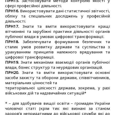
ПРН15.
Застосовувати методи контролю якості у
сфері професійної діяльності.
ПРН16.
Використовувати дані статистичної звітності,
обліку та спеціальних досліджень у професійній
діяльності.
ПРН17.
Знати та вміти використовувати кращі
вітчизняні та зарубіжні практики діяльності органів
публічної влади в умовах цифрової трансформації.
ПРН18.
Забезпечувати формування безпечних та
сталих умов розвитку держави та суспільства з
урахуванням принципів належного врядування та
цифрової трансформації.
ПРН19.
Знати механізми взаємодії органів публічної
влади, бізнес структур та неурядових організацій.
ПРН20.
Знати та вміти використовувати основні
засоби захисту та оборони держави, співвітчизників,
матеріальних цінностей та
територіальної цілісності держави, зокрема, у разі
військових дій та надзвичайних ситуацій*
* – для здобувачів вищої освіти – громадян України
чоловічої статі (крім тих: які визнані за станом
здоров’я непридатними до військової служби; які до