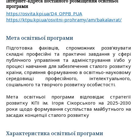
Інтернет-адреса постійного розміщення освітньої
програми
https://osvita.kpi.ua/D4_OPPB_PUA
https://ktpu.kpi.ua/osvitni-prohramy/am/bakalavrat/
Мета освітньої програми
Підготовка фахівців, спроможних розв’язувати
складні професійні та практичні завдання у сфері
публічного управління та адміністрування і/або у
процесі навчання для забезпечення сталого розвитку
країни, сприяння формуванню в освітньо-науковому
середовищі професійного, інтелектуального,
соціального та творчого розвитку особистості.
Мета освітньої програми відповідає стратегії
розвитку КПІ ім. Ігоря Сікорського на 2025-2030
роки щодо формування суспільства майбутнього на
засадах концепції сталого розвитку
Характеристика освітньої програми