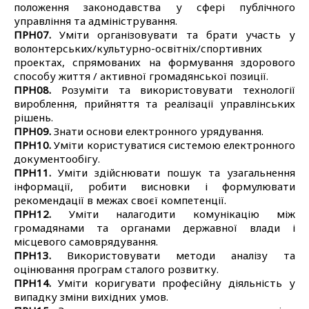
положення законодавства у сфері публічного
управління та адміністрування.
ПРН07.
Уміти організовувати та брати участь у
волонтерських/культурно-освітніх/спортивних
проектах, спрямованих на формування здорового
способу життя / активної громадянської позиції.
ПРН08.
Розуміти та використовувати технології
вироблення, прийняття та реалізації управлінських
рішень.
ПРН09.
Знати основи електронного урядування.
ПРН10.
Уміти користуватися системою електронного
документообігу.
ПРН11.
Уміти здійснювати пошук та узагальнення
інформації, робити висновки і формулювати
рекомендації в межах своєї компетенції.
ПРН12.
Уміти налагодити комунікацію між
громадянами та органами державної влади і
місцевого самоврядування.
ПРН13.
Використовувати методи аналізу та
оцінювання програм сталого розвитку.
ПРН14.
Уміти коригувати професійну діяльність у
випадку зміни вихідних умов.